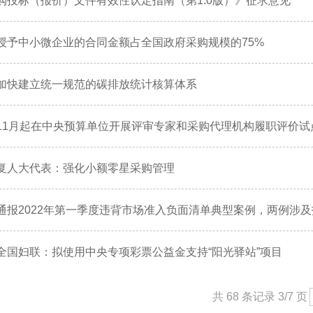
购投标（报价）文件有效性认定指南（第1.0版）》征求意见
授予中小微企业的合同金额占全国政府采购规模的75%
加快建立统一规范的碳排放统计核算体系
11月起在中央预算单位开展评审专家和采购代理机构履职评价试
复人大代表：强化小额零星采购管理
通报2022年第一季度违背市场准入负面清单典型案例，两例涉
全国妇联：拟使用中央专项彩票公益金支持“阳光驿站”项目
共 68 条记录 3/7 页